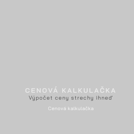
CENOVÁ KALKULAČKA
Výpočet ceny strechy ihneď
Cenová kalkulačka