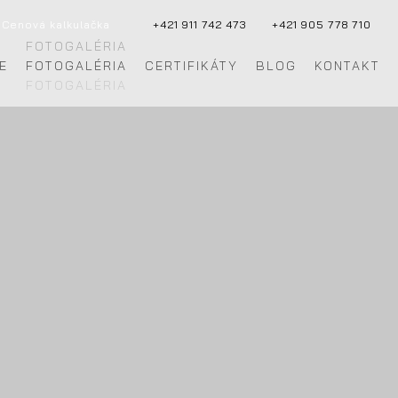
Cenová kalkulačka
+421 911 742 473
+421 905 778 710
E
FOTOGALÉRIA
CERTIFIKÁTY
BLOG
KONTAKT